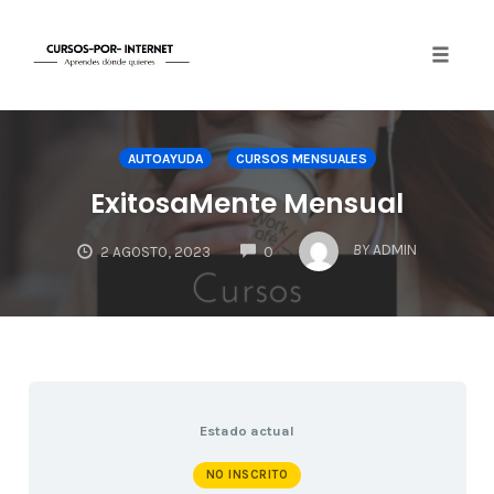
Toggle
naviga
Skip
to
AUTOAYUDA
CURSOS MENSUALES
content
ExitosaMente Mensual
COMMENTS
BY
ADMIN
2 AGOSTO, 2023
0
Estado actual
NO INSCRITO