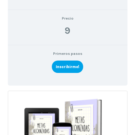
Precio
9
Primeros pasos
Inscribirme!