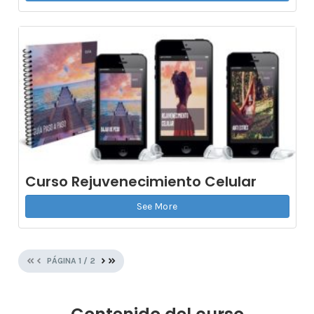
Curso Rejuvenecimiento Celular
See More
«
‹
›
»
PÁGINA
1
/
2