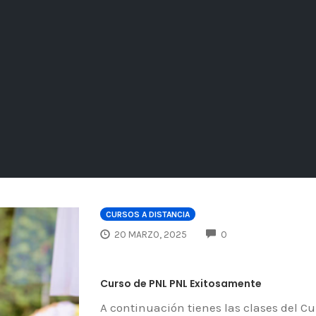
CURSOS A DISTANCIA
COMMENTS
20 MARZO, 2025
0
Curso de PNL PNL Exitosamente
A continuación tienes las clases del C