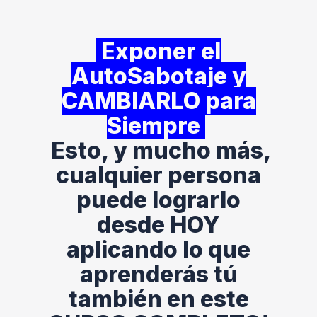
Exponer el
AutoSabotaje y
CAMBIARLO para
Siempre
Esto, y mucho más,
cualquier persona
puede lograrlo
desde HOY
aplicando lo que
aprenderás tú
también en este