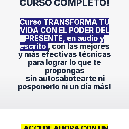
CURSO COMPLETO!
Curso TRANSFORMA TU
VIDA CON EL PODER DEL
PRESENTE, en audio y
escrito
, con las mejores
y más efectivas técnicas
para lograr lo que te
propongas
sin autosabotearte ni
posponerlo ni un día más
!
ACCEDE AHORA CON UN