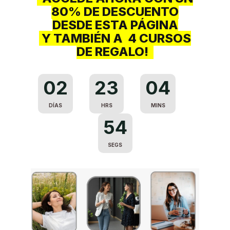
80% DE DESCUENTO
DESDE ESTA PÁGINA
Y TAMBIÉN A 4 CURSOS
DE REGALO!
02
23
04
DÍAS
HRS
MINS
52
SEGS